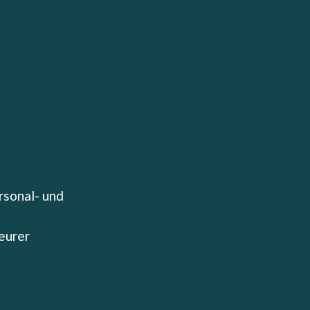
rsonal- und
eurer